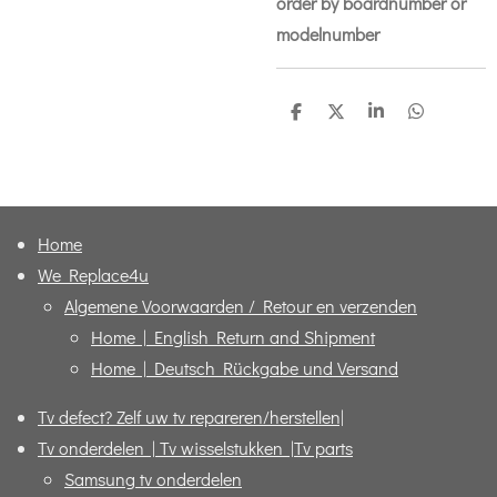
order by boardnumber or
modelnumber
D
D
S
D
e
e
h
e
l
e
a
l
e
l
r
e
n
e
n
Home
We Replace4u
Algemene Voorwaarden / Retour en verzenden
Home | English Return and Shipment
Home | Deutsch Rückgabe und Versand
Tv defect? Zelf uw tv repareren/herstellen|
Tv onderdelen | Tv wisselstukken |Tv parts
Samsung tv onderdelen