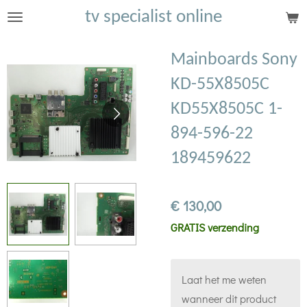
tv specialist online
Ga
direct
naar
Mainboards Sony
de
KD-55X8505C
hoofdinhoud
KD55X8505C 1-
894-596-22
189459622
€ 130,00
GRATIS verzending
Laat het me weten
wanneer dit product