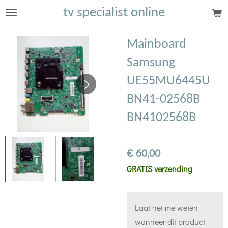
tv specialist online
Ga
direct
naar
Mainboard
de
Samsung
hoofdinhoud
UE55MU6445U
BN41-02568B
BN4102568B
€ 60,00
GRATIS verzending
Laat het me weten
wanneer dit product