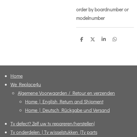
order by boardnumber or
modelnumber
D
D
S
D
e
e
h
e
l
e
a
l
e
l
r
e
n
e
n
Home
We Replace4u
Algemene Voorwaarden / Retour en verzenden
Home | English Return and Shipment
Home | Deutsch Rückgabe und Versand
Tv defect? Zelf uw tv repareren/herstellen|
Tv onderdelen | Tv wisselstukken |Tv parts