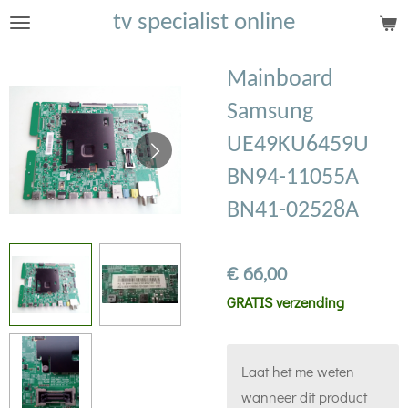
tv specialist online
Ga
direct
naar
Mainboard
de
Samsung
hoofdinhoud
UE49KU6459U
BN94-11055A
BN41-02528A
€ 66,00
GRATIS verzending
Laat het me weten
wanneer dit product