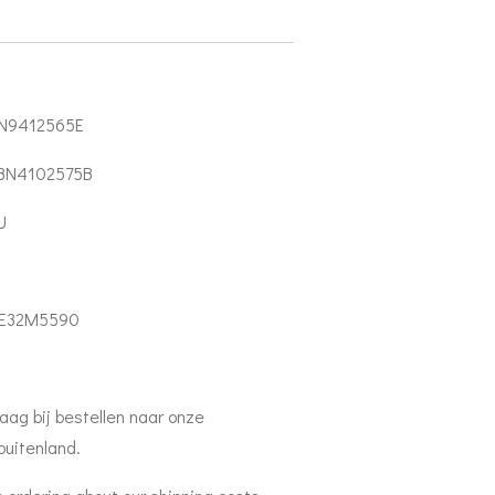
N9412565E
BN4102575B
U
UE32M5590
aag bij bestellen naar onze
buitenland.