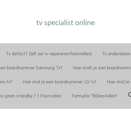
tv specialist online
Tv defect? Zelf uw tv repareren/herstellen|
Tv onderdelen 
 een boardnummer Samsung Tv?
Hoe vindt je een boardnumme
ny tv?
Hoe vind je een boardnummer LG tv?
Hoe vind je
ia geen standby ? | Foutcodes
Formulier "Bijbestellen"