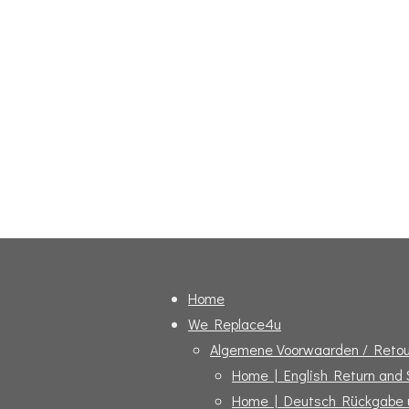
Home
We Replace4u
Algemene Voorwaarden / Retou
Home | English Return and
Home | Deutsch Rückgabe 