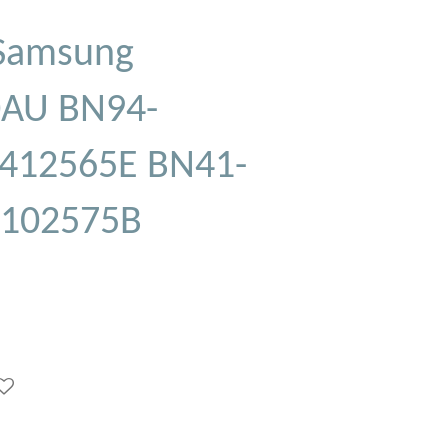
Samsung
AU BN94-
412565E BN41-
4102575B