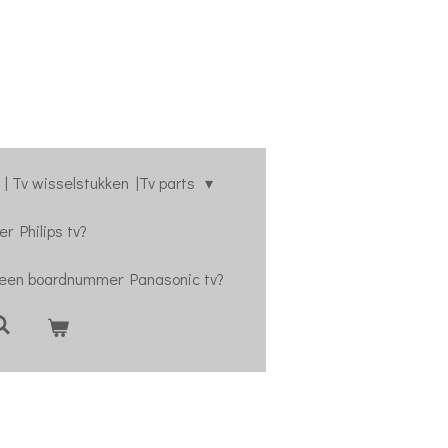
| Tv wisselstukken |Tv parts
r Philips tv?
 een boardnummer Panasonic tv?