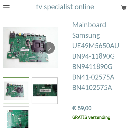
tv specialist online
Ga
direct
naar
Mainboard
de
Samsung
hoofdinhoud
UE49M5650AU
BN94-11890G
BN9411890G
BN41-02575A
BN4102575A
€ 89,00
GRATIS verzending