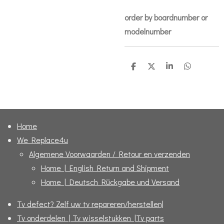
order by boardnumber or
modelnumber
D
D
S
D
e
e
h
e
l
e
a
l
e
l
r
e
n
e
n
Home
We Replace4u
Algemene Voorwaarden / Retour en verzenden
Home | English Return and Shipment
Home | Deutsch Rückgabe und Versand
Tv defect? Zelf uw tv repareren/herstellen|
Tv onderdelen | Tv wisselstukken |Tv parts