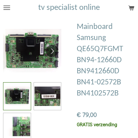
tv specialist online
Ga
direct
naar
Mainboard
de
Samsung
hoofdinhoud
QE65Q7FGMT
BN94-12660D
BN9412660D
BN41-02572B
BN4102572B
€ 79,00
GRATIS verzending