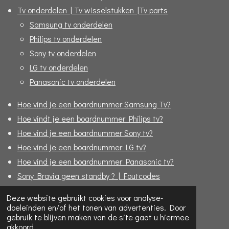
Tv onderdelen | Tv wisselstukken |Tv parts
Samsung tv onderdelen
Philips tv onderdelen
Sony tv onderdelen
LG tv onderdelen
Panasonic tv onderdelen
Hoe vind je een boardnummer Samsung Tv?
Hoe vindt je een boardnummer Philips tv?
Hoe vind je een boardnummer Sony tv?
Hoe vind je een boardnummer LG tv?
Hoe vind je een boardnummer Panasonic tv?
Sony Bravia geen standby ? | Foutcodes
Formulier "Bijbestellen"
Deze website gebruikt cookies voor analyse-
doeleinden en/of het tonen van advertenties. Door
© 2020 - 2026 Replace4u - De TV specialist online!
gebruik te blijven maken van de site gaat u hiermee
akkoord.
Powered by
JouwWeb