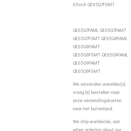
65inch QE65Q7FGMT
QE65Q7FAML QE65Q7FAMT
QE65Q7FGMT QE65Q8FAML
QE65Q8FAMT
QE65Q8FGMT QE65Q9FAML
QE65Q9FAMT
QE65Q9FGMT
We verzenden wereldwijd,
vraag bij bestellen naar
onze verzendingskosten
naar het buitenland.
We ship worldwide, ask
when ordering about our