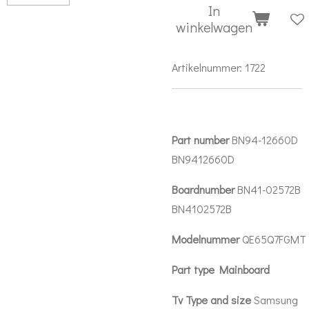
In
winkelwagen
Artikelnummer:
1722
Part number
BN94-12660D
BN9412660D
Boardnumber
BN41-02572B
BN4102572B
Modelnummer
QE65Q7FGMT
Part type Mainboard
Tv Type and size
Samsung