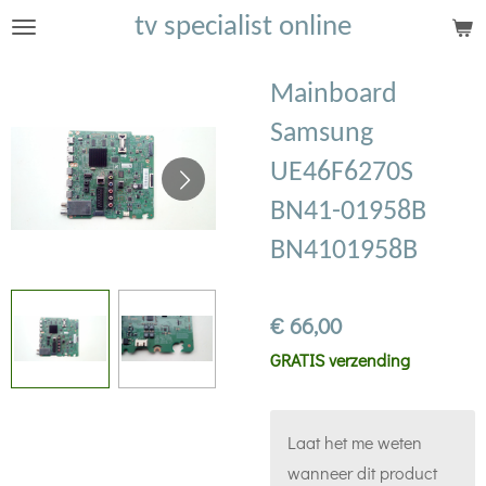
tv specialist online
Ga
direct
naar
Mainboard
de
Samsung
hoofdinhoud
UE46F6270S
BN41-01958B
BN4101958B
€ 66,00
GRATIS verzending
Laat het me weten
wanneer dit product