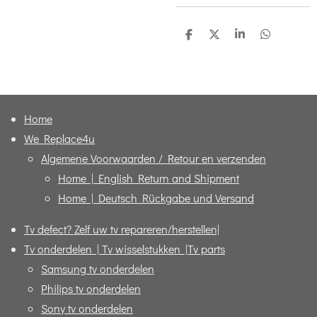
D
D
S
D
e
e
h
e
l
e
a
l
e
l
r
e
n
e
n
Home
We Replace4u
Algemene Voorwaarden / Retour en verzenden
Home | English Return and Shipment
Home | Deutsch Rückgabe und Versand
Tv defect? Zelf uw tv repareren/herstellen|
Tv onderdelen | Tv wisselstukken |Tv parts
Samsung tv onderdelen
Philips tv onderdelen
Sony tv onderdelen