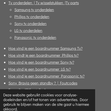
Tv onderdelen | Tv wisselstukken |Tv parts
Samsung tv onderdelen
Philips tv onderdelen
Sony tv onderdelen
LG tv onderdelen
Panasonic tv onderdelen
Hoe vind je een boardnummer Samsung Tv?
Hoe vindt je een boardnummer Philips tv?
Hoe vind je een boardnummer Sony tv?
Hoe vind je een boardnummer LG tv?
Hoe vind je een boardnummer Panasonic tv?
Sony Bravia geen standby ? | Foutcodes
Formulier "Bijbestellen"
Deze website gebruikt cookies voor analyse-
doeleinden en/of het tonen van advertenties. Door
© 2020 - 2026 Replace4u - De TV specialist online!
gebruik te blijven maken van de site gaat u hiermee
Powered by
JouwWeb
akkoord.