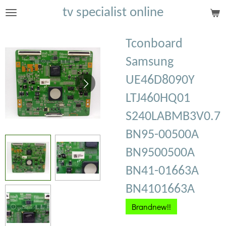
tv specialist online
Ga
direct
naar
Tconboard
de
Samsung
hoofdinhoud
UE46D8090Y
LTJ460HQ01
S240LABMB3V0.7
BN95-00500A
BN9500500A
BN41-01663A
BN4101663A
Brandnew!!