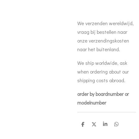
We verzenden wereldwijd,
vraag bij bestellen naar
onze verzendingskosten
naar het buitenland.
We ship worldwide, ask
when ordering about our
shipping costs abroad.
order by boardnumber or
modelnumber
D
D
S
D
e
e
h
e
l
e
a
l