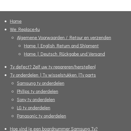
e
l
r
e
n
e
n
Home
We Replace4u
Algemene Voorwaarden / Retour en verzenden
Home | English Return and Shipment
Home | Deutsch Rückgabe und Versand
Tv defect? Zelf uw tv repareren/herstellen|
Tv onderdelen | Tv wisselstukken |Tv parts
Samsung tv onderdelen
Philips tv onderdelen
Sony tv onderdelen
LG tv onderdelen
Panasonic tv onderdelen
Hoe vind je een boardnummer Samsung Tv?