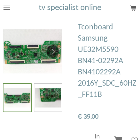
tv specialist online
Ga
direct
naar
Tconboard
de
Samsung
hoofdinhoud
UE32M5590
BN41-02292A
BN4102292A
2016Y_SDC_60HZ
_FF11B
€ 39,00
In