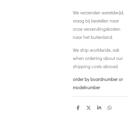
We verzenden wereldwijd,
vraag bij bestellen naar
onze verzendingskosten
naar het buitenland.
We ship worldwide, ask
when ordering about our
shipping costs abroad.
order by boardnumber or
modelnumber
D
D
S
D
e
e
h
e
l
e
a
l
e
l
r
e
n
e
n