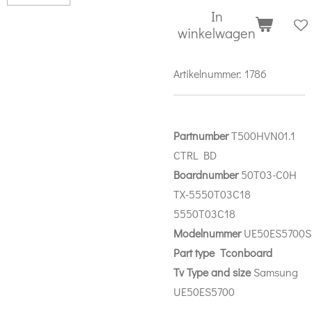
In
winkelwagen
Artikelnummer:
1786
Partnumber
T500HVN01.1
CTRL BD
Boardnumber
50T03-C0H
TX-5550T03C18
5550T03C18
Modelnummer
UE50ES5700S
Part
type Tconboard
Tv Type and size
Samsung
UE50ES5700