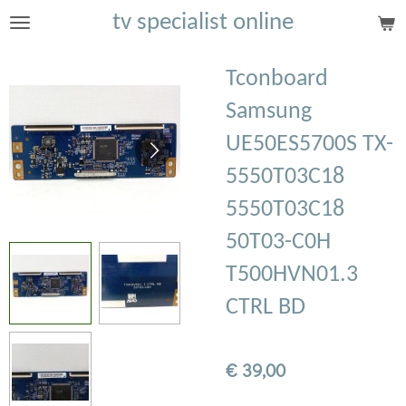
tv specialist online
Ga
direct
naar
Tconboard
de
Samsung
hoofdinhoud
UE50ES5700S TX-
5550T03C18
5550T03C18
50T03-C0H
T500HVN01.3
CTRL BD
€ 39,00