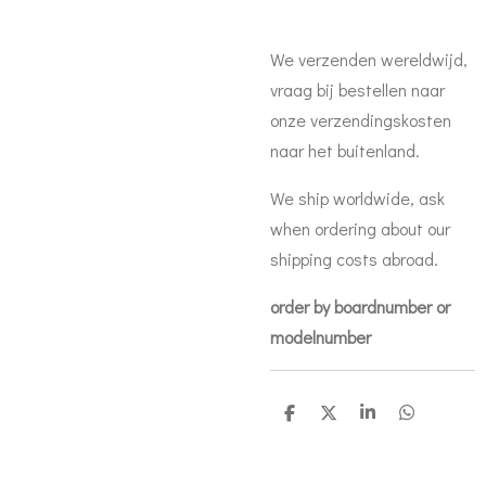
We verzenden wereldwijd,
vraag bij bestellen naar
onze verzendingskosten
naar het buitenland.
We ship worldwide, ask
when ordering about our
shipping costs abroad.
order by boardnumber or
modelnumber
D
D
S
D
e
e
h
e
l
e
a
l
e
l
r
e