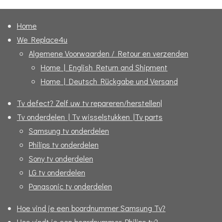
n
e
n
Home
We Replace4u
Algemene Voorwaarden / Retour en verzenden
Home | English Return and Shipment
Home | Deutsch Rückgabe und Versand
Tv defect? Zelf uw tv repareren/herstellen|
Tv onderdelen | Tv wisselstukken |Tv parts
Samsung tv onderdelen
Philips tv onderdelen
Sony tv onderdelen
LG tv onderdelen
Panasonic tv onderdelen
Hoe vind je een boardnummer Samsung Tv?
Hoe vindt je een boardnummer Philips tv?