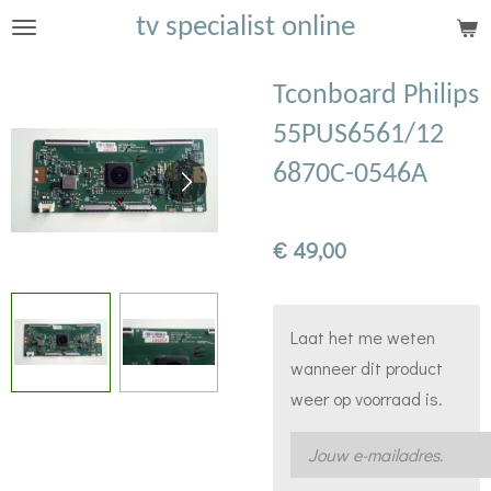
tv specialist online
Ga
direct
naar
Tconboard Philips
de
55PUS6561/12
hoofdinhoud
6870C-0546A
€ 49,00
Laat het me weten
wanneer dit product
weer op voorraad is.