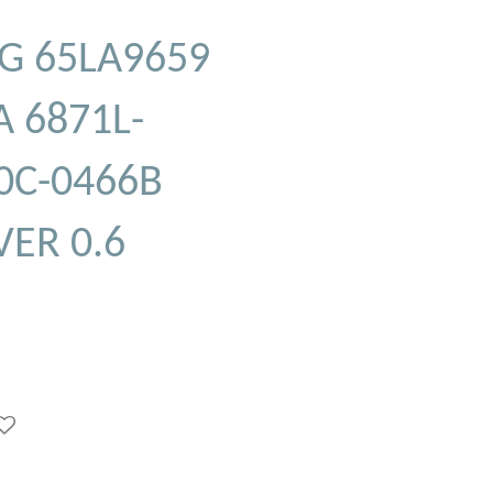
LG 65LA9659
A 6871L-
0C-0466B
ER 0.6