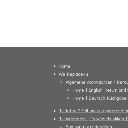
Home
We Replace4u
Algemene Voorwaarden / Retou
Home | English Return and
Home | Deutsch Rückgabe 
Tv defect? Zelf uw tv repareren/her
Tv onderdelen | Tv wisselstukken |
Samsung tv onderdelen