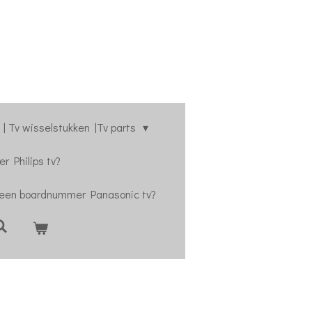
| Tv wisselstukken |Tv parts
r Philips tv?
 een boardnummer Panasonic tv?