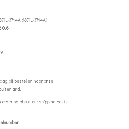
71L-3714A 6871L-3714A1
 0.6
59
aag bij bestellen naar onze
buitenland.
 ordering about our shipping costs
delnumber