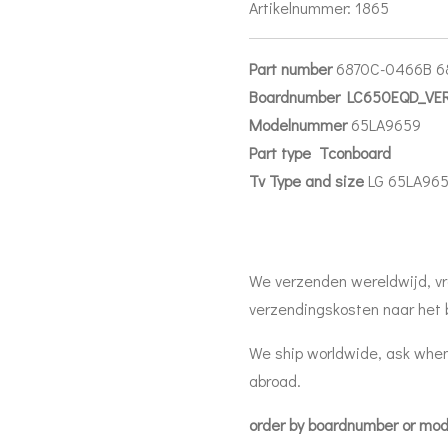
Artikelnummer:
1865
Part number
6870C-0466B 68
Boardnumber LC650EQD_VER
Modelnummer
65LA9659
Part
type Tconboard
Tv Type and size
LG 65LA96
We verzenden wereldwijd, vr
verzendingskosten naar het 
We ship worldwide, ask when
abroad.
order by boardnumber or mo