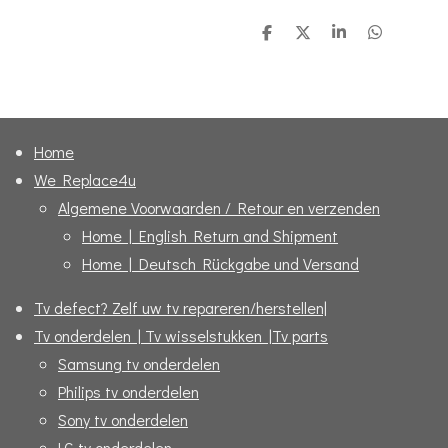
D
D
S
D
e
e
h
e
l
e
a
l
e
l
r
e
n
e
n
Home
We Replace4u
Algemene Voorwaarden / Retour en verzenden
Home | English Return and Shipment
Home | Deutsch Rückgabe und Versand
Tv defect? Zelf uw tv repareren/herstellen|
Tv onderdelen | Tv wisselstukken |Tv parts
Samsung tv onderdelen
Philips tv onderdelen
Sony tv onderdelen
LG tv onderdelen