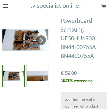
tv specialist online
Ga
direct
naar
Powerboard
de
Samsung
hoofdinhoud
UE50HU6900
BN44-00755A
BN4400755A
€ 59,00
GRATIS verzending
Laat het me weten
wanneer dit product