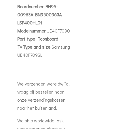
Boardnumber BN95-
00963A BN9500963A
LSF400HL01
Modelnummer
UE40F7090
Part
type Tconboard
Tv Type and size
Samsung
UE40F709SL
We verzenden wereldwijd,
vraag bij bestellen naar
onze verzendingskosten
naar het buitenland.
We ship worldwide, ask
when ordering about our