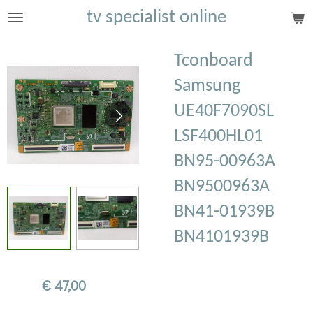
tv specialist online
Ga
direct
naar
Tconboard
de
Samsung
hoofdinhoud
UE40F7090SL
LSF400HL01
BN95-00963A
BN9500963A
BN41-01939B
BN4101939B
€ 47,00