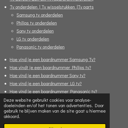
Tv onderdelen | Tv wisselstukken |Tv parts
Samsung tv onderdelen
Philips tv onderdelen
Sony tv onderdelen
LG tv onderdelen
Panasonic tv onderdelen
Hoe vind je een boardnummer Samsung Tv?
Hoe vindt je een boardnummer Philips tv?
Hoe vind je een boardnummer Sony tv?
Hoe vind je een boardnummer LG tv?
Hoe vind je een boardnummer Panasonic tv?
Sony Bravia geen standby ? | Foutcodes
Deze website gebruikt cookies voor analyse-
doeleinden en/of het tonen van advertenties. Door
Formulier "Bijbestellen"
gebruik te blijven maken van de site gaat u hiermee
akkoord.
© 2020 - 2026 Replace4u - De TV specialist online!