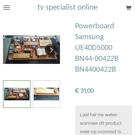
tv specialist online
Ga
direct
naar
Powerboard
de
Samsung
hoofdinhoud
UE40D5000
BN44-00422B
BN4400422B
€ 31,00
Laat het me weten
wanneer dit product
weer op voorraad is.