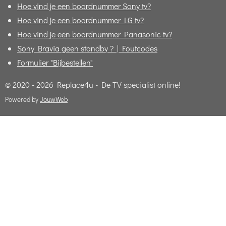
Hoe vind je een boardnummer Sony tv?
Hoe vind je een boardnummer LG tv?
Hoe vind je een boardnummer Panasonic tv?
Sony Bravia geen standby ? | Foutcodes
Formulier "Bijbestellen"
© 2020 - 2026 Replace4u - De TV specialist online!
Powered by
JouwWeb