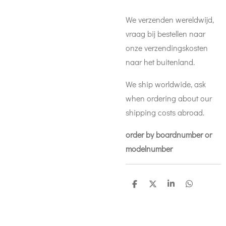
We verzenden wereldwijd,
vraag bij bestellen naar
onze verzendingskosten
naar het buitenland.
We ship worldwide, ask
when ordering about our
shipping costs abroad.
order by boardnumber or
modelnumber
D
D
S
D
e
e
h
e
l
e
a
l
e
l
r
e
n
e
n