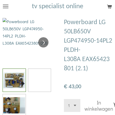
tv specialist online
Ga
direct
naar
Powerboard LG
de
50LB650V
hoofdinhoud
LGP474950-14PL2
PLDH-
L308A EAX65423
801 (2.1)
€ 43,00
In
winkelwagen