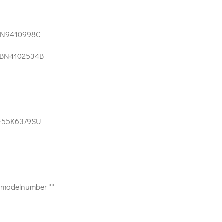
BN9410998C
 BN4102534B
U
E55K6379SU
 modelnumber **