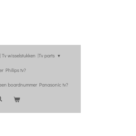
 Tv wisselstukken |Tv parts
r Philips tv?
 een boardnummer Panasonic tv?