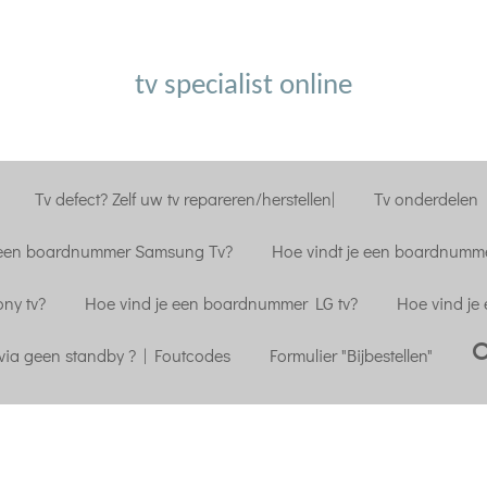
tv specialist online
Tv defect? Zelf uw tv repareren/herstellen|
Tv onderdelen |
 een boardnummer Samsung Tv?
Hoe vindt je een boardnumme
ny tv?
Hoe vind je een boardnummer LG tv?
Hoe vind je
ia geen standby ? | Foutcodes
Formulier "Bijbestellen"