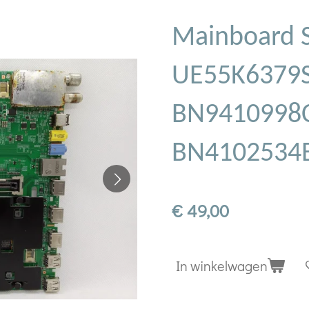
Mainboard 
UE55K6379
BN9410998
BN4102534
€ 49,00
In winkelwagen