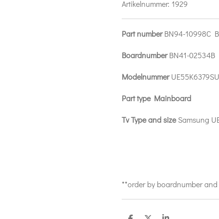
Artikelnummer:
1929
Part number
BN94-10998C 
Boardnumber
BN41-02534B
Modelnummer
UE55K6379S
Part type Mainboard
Tv Type and size
Samsung U
**order by boardnumber and