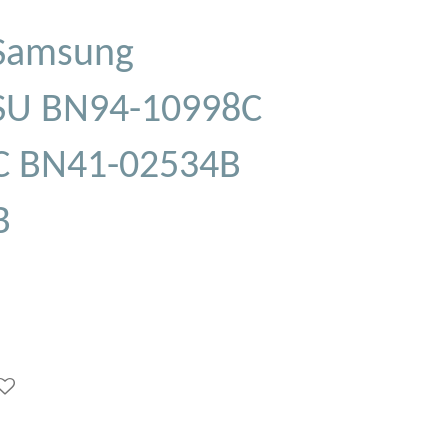
Samsung
SU BN94-10998C
C BN41-02534B
B