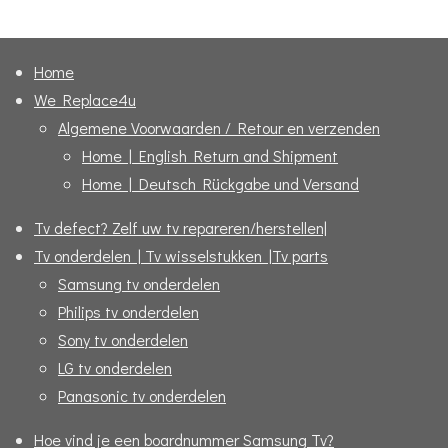
e
l
r
e
n
e
n
Home
We Replace4u
Algemene Voorwaarden / Retour en verzenden
Home | English Return and Shipment
Home | Deutsch Rückgabe und Versand
Tv defect? Zelf uw tv repareren/herstellen|
Tv onderdelen | Tv wisselstukken |Tv parts
Samsung tv onderdelen
Philips tv onderdelen
Sony tv onderdelen
LG tv onderdelen
Panasonic tv onderdelen
Hoe vind je een boardnummer Samsung Tv?