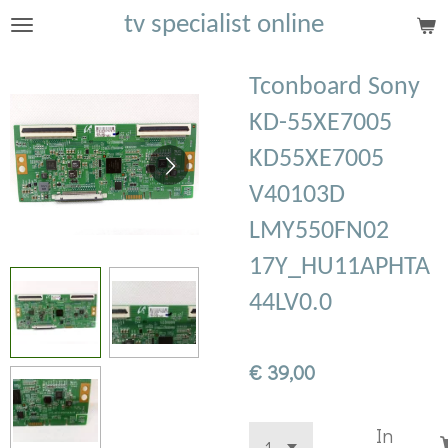
tv specialist online
Ga
direct
naar
Tconboard Sony
de
KD-55XE7005
hoofdinhoud
KD55XE7005
V40103D
LMY550FN02
17Y_HU11APHTA
44LV0.0
€ 39,00
In