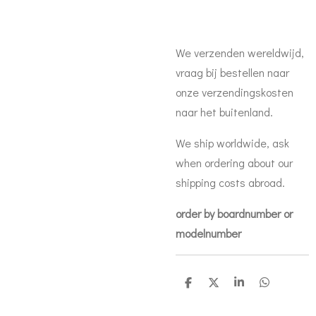
We verzenden wereldwijd,
vraag bij bestellen naar
onze verzendingskosten
naar het buitenland.
We ship worldwide, ask
when ordering about our
shipping costs abroad.
order by boardnumber or
modelnumber
D
D
S
D
e
e
h
e
l
e
a
l