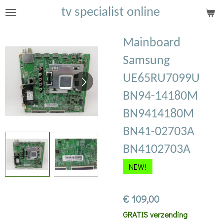
tv specialist online
Ga
direct
naar
Mainboard
de
Samsung
hoofdinhoud
UE65RU7099U
BN94-14180M
BN9414180M
BN41-02703A
BN4102703A
NEW!
€ 109,00
GRATIS verzending