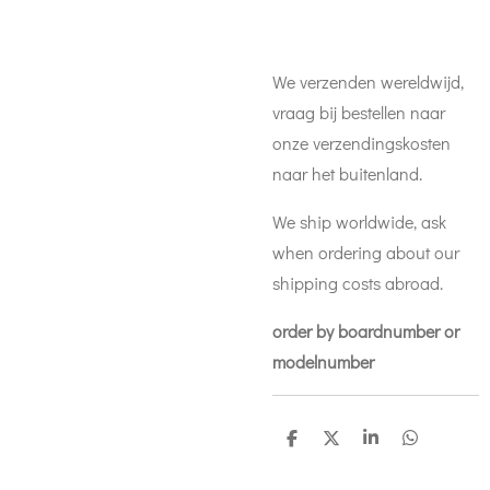
We verzenden wereldwijd,
vraag bij bestellen naar
onze verzendingskosten
naar het buitenland.
We ship worldwide, ask
when ordering about our
shipping costs abroad.
order by boardnumber or
modelnumber
D
D
S
D
e
e
h
e
l
e
a
l