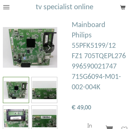
tv specialist online
Ga
direct
naar
Mainboard
de
Philips
hoofdinhoud
55PFK5199/12
FZ1 705TQEPL276
996590021747
715G6094-M01-
002-004K
€ 49,00
In