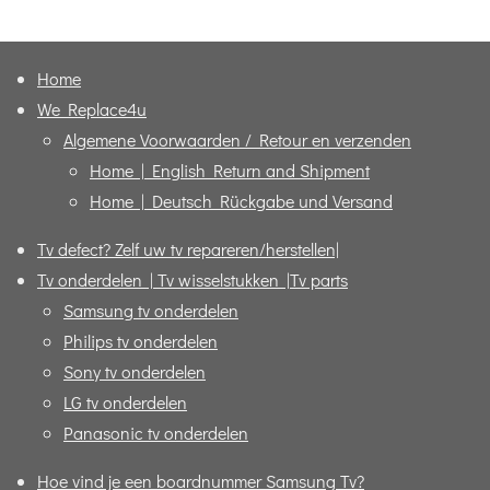
e
l
r
e
n
e
n
Home
We Replace4u
Algemene Voorwaarden / Retour en verzenden
Home | English Return and Shipment
Home | Deutsch Rückgabe und Versand
Tv defect? Zelf uw tv repareren/herstellen|
Tv onderdelen | Tv wisselstukken |Tv parts
Samsung tv onderdelen
Philips tv onderdelen
Sony tv onderdelen
LG tv onderdelen
Panasonic tv onderdelen
Hoe vind je een boardnummer Samsung Tv?