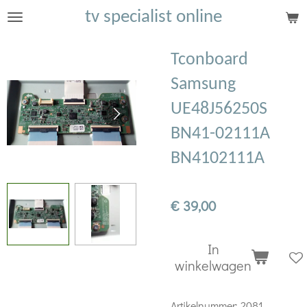
tv specialist online
Ga
direct
naar
Tconboard
de
Samsung
hoofdinhoud
UE48J56250S
BN41-02111A
BN4102111A
€ 39,00
In
winkelwagen
Artikelnummer:
2081