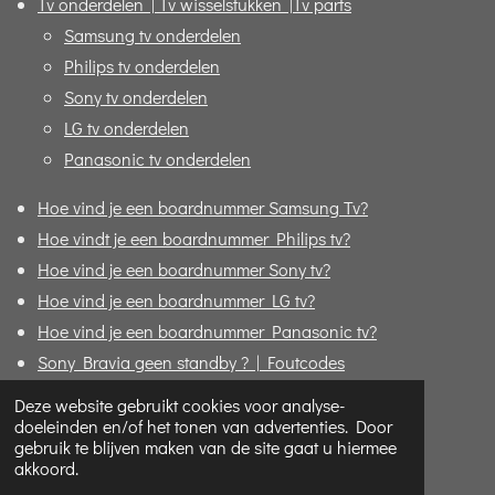
Tv onderdelen | Tv wisselstukken |Tv parts
Samsung tv onderdelen
Philips tv onderdelen
Sony tv onderdelen
LG tv onderdelen
Panasonic tv onderdelen
Hoe vind je een boardnummer Samsung Tv?
Hoe vindt je een boardnummer Philips tv?
Hoe vind je een boardnummer Sony tv?
Hoe vind je een boardnummer LG tv?
Hoe vind je een boardnummer Panasonic tv?
Sony Bravia geen standby ? | Foutcodes
Formulier "Bijbestellen"
Deze website gebruikt cookies voor analyse-
doeleinden en/of het tonen van advertenties. Door
© 2020 - 2026 Replace4u - De TV specialist online!
gebruik te blijven maken van de site gaat u hiermee
akkoord.
Powered by
JouwWeb