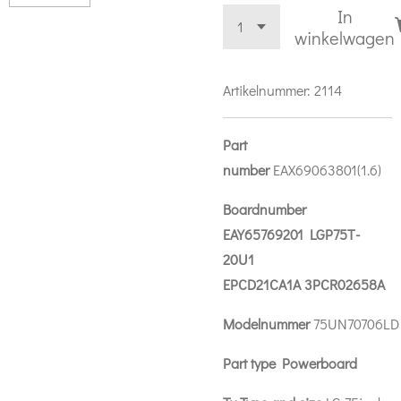
In
winkelwagen
Artikelnummer:
2114
Part
number
EAX69063801(1.6)
Boardnumber
EAY65769201 LGP75T-
20U1
EPCD21CA1A 3PCR02658A
Modelnummer
75UN70706LD
Part type Powerboard