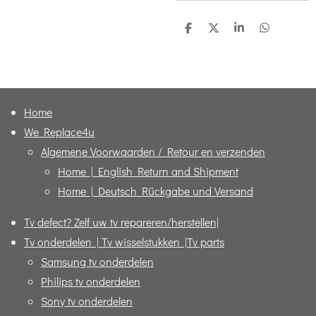
D
D
S
D
e
e
h
e
l
e
a
l
e
l
r
e
n
e
n
Home
We Replace4u
Algemene Voorwaarden / Retour en verzenden
Home | English Return and Shipment
Home | Deutsch Rückgabe und Versand
Tv defect? Zelf uw tv repareren/herstellen|
Tv onderdelen | Tv wisselstukken |Tv parts
Samsung tv onderdelen
Philips tv onderdelen
Sony tv onderdelen