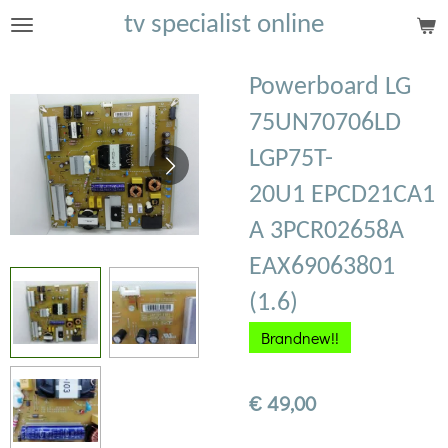
tv specialist online
Ga
direct
naar
Powerboard LG
de
75UN70706LD
hoofdinhoud
LGP75T-
20U1 EPCD21CA1
A 3PCR02658A
EAX69063801
(1.6)
Brandnew!!
€ 49,00