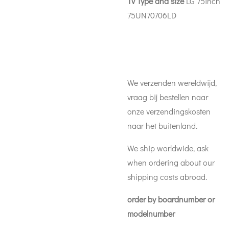
Tv Type and size
LG 75inch
75UN70706LD
We verzenden wereldwijd,
vraag bij bestellen naar
onze verzendingskosten
naar het buitenland.
We ship worldwide, ask
when ordering about our
shipping costs abroad.
order by boardnumber or
modelnumber