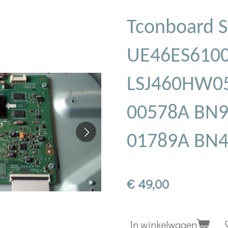
Tconboard 
UE46ES610
LSJ460HW05
00578A BN9
01789A BN
€ 49,00
In winkelwagen