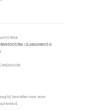
N4101789A
A BN9500578A LSJ460HW05-S
W
UE46D6100W
aag bij bestellen naar onze
buitenland.