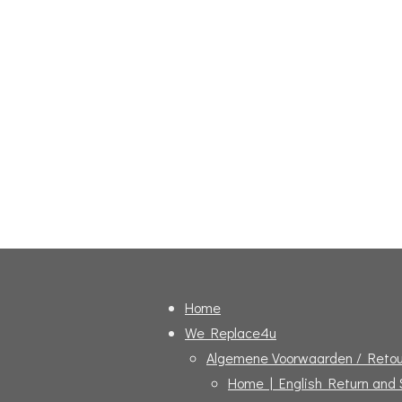
Home
We Replace4u
Algemene Voorwaarden / Retou
Home | English Return and