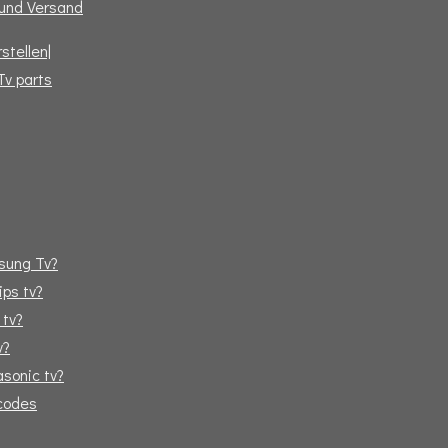
und Versand
stellen|
Tv parts
sung Tv?
ips tv?
 tv?
v?
sonic tv?
tcodes