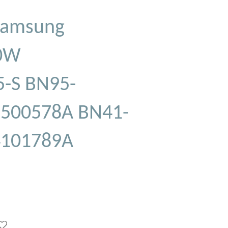
Samsung
0W
-S BN95-
500578A BN41-
4101789A