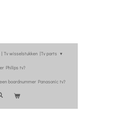
| Tv wisselstukken |Tv parts
r Philips tv?
 een boardnummer Panasonic tv?