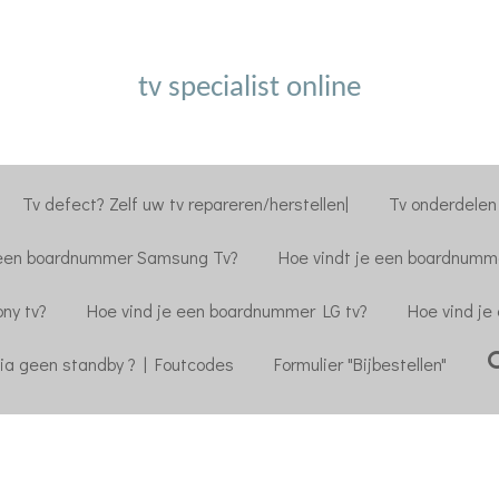
tv specialist online
Tv defect? Zelf uw tv repareren/herstellen|
Tv onderdelen 
 een boardnummer Samsung Tv?
Hoe vindt je een boardnumme
ny tv?
Hoe vind je een boardnummer LG tv?
Hoe vind je
ia geen standby ? | Foutcodes
Formulier "Bijbestellen"