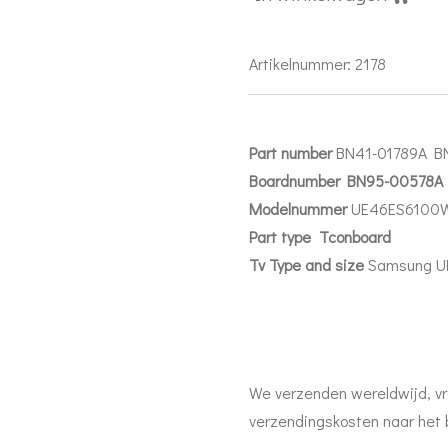
Artikelnummer:
2178
Part number
BN41-01789A B
Boardnumber BN95-00578
Modelnummer
UE46ES6100
Part
type Tconboard
Tv Type and size
Samsung 
We verzenden wereldwijd, vr
verzendingskosten naar het 