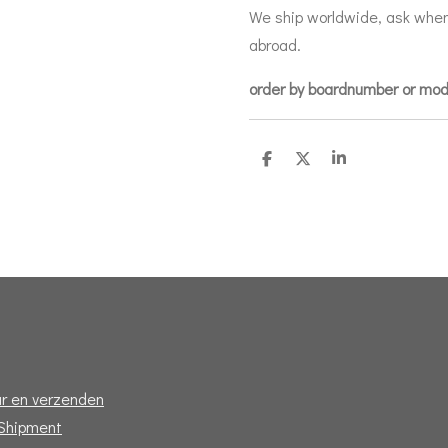
We ship worldwide, ask when
abroad.
order by boardnumber or mo
D
D
S
e
e
h
l
e
a
e
l
r
n
e
r en verzenden
 Shipment