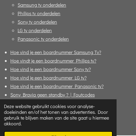
Samsung tv onderdelen
Philips tv onderdelen
Sony tv onderdelen
LG tv onderdelen
Panasonic tv onderdelen
Hoe vind je een boardnummer Samsung Tv?
Hoe vindt je een boardnummer Philips tv?
Hoe vind je een boardnummer Sony tv?
Hoe vind je een boardnummer LG tv?
Hoe vind je een boardnummer Panasonic tv?
Sony Bravia geen standby ? | Foutcodes
Formulier "Bijbestellen"
Deze website gebruikt cookies voor analyse-
doeleinden en/of het tonen van advertenties. Door
© 2020 - 2026 Replace4u - De TV specialist online!
gebruik te blijven maken van de site gaat u hiermee
akkoord.
Powered by
JouwWeb