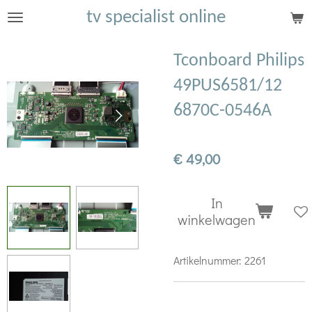
tv specialist online
Ga
direct
naar
Tconboard Philips
de
49PUS6581/12
hoofdinhoud
6870C-0546A
€ 49,00
In
winkelwagen
Artikelnummer:
2261