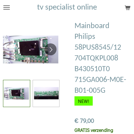
tv specialist online
Ga
direct
naar
Mainboard
de
Philips
hoofdinhoud
58PUS8545/12
704TQKPL008
B430510T0
715GA006-M0E-
B01-005G
NEW!
€ 79,00
GRATIS verzending