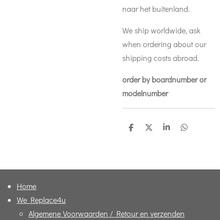
naar het buitenland.
We ship worldwide, ask
when ordering about our
shipping costs abroad.
order by boardnumber or
modelnumber
D
D
S
D
e
e
h
e
l
e
a
l
e
l
r
e
n
e
n
Home
We Replace4u
Algemene Voorwaarden / Retour en verzenden