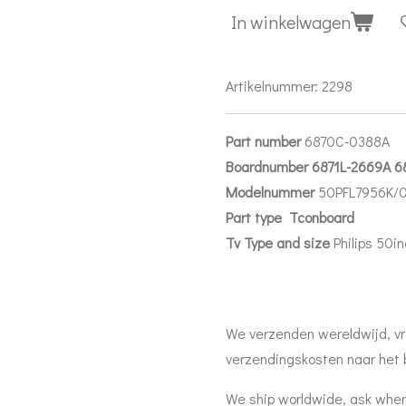
In winkelwagen
Artikelnummer:
2298
Part number
6870C-0388A
Boardnumber 6871L-2669A 6
Modelnummer
50PFL7956K/
Part
type Tconboard
Tv Type and size
Philips 50
We verzenden wereldwijd, vr
verzendingskosten naar het 
We ship worldwide, ask when