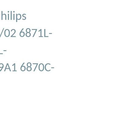
hilips
/02 6871L-
L-
9A1 6870C-