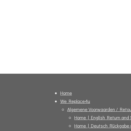
Home
We Replace4u
Algemene Voorwaarden / Retou
Home | English Return and
Home | Deutsch Rückgabe 