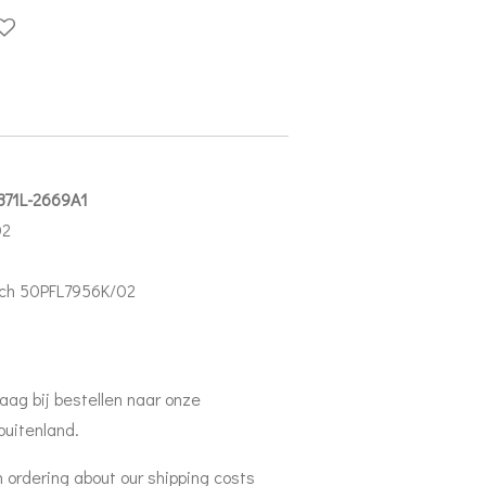
871L-2669A1
02
inch 50PFL7956K/02
aag bij bestellen naar onze
buitenland.
 ordering about our shipping costs