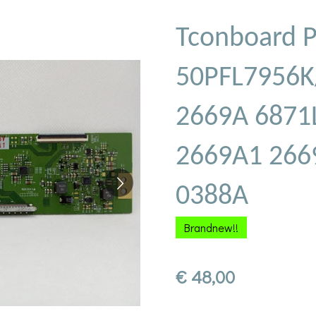
Tconboard P
50PFL7956K
2669A 6871
2669A1 266
0388A
Brandnew!!
€ 48,00