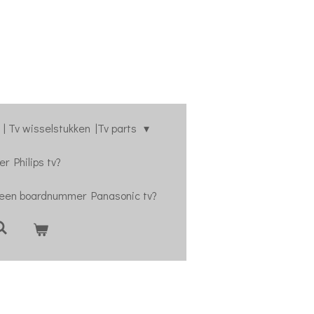
| Tv wisselstukken |Tv parts
r Philips tv?
 een boardnummer Panasonic tv?