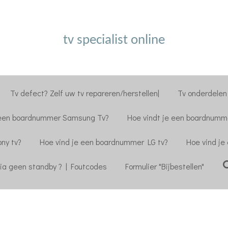
tv specialist online
Tv defect? Zelf uw tv repareren/herstellen|
Tv onderdelen 
 een boardnummer Samsung Tv?
Hoe vindt je een boardnumme
ny tv?
Hoe vind je een boardnummer LG tv?
Hoe vind je
ia geen standby ? | Foutcodes
Formulier "Bijbestellen"