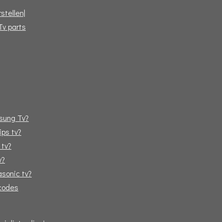
stellen|
Tv parts
sung Tv?
ips tv?
 tv?
v?
sonic tv?
tcodes