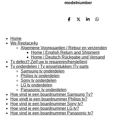
modelnumber
D
D
S
D
e
e
h
e
l
e
a
l
e
l
r
e
n
e
n
Home
We Replace4u
Algemene Voorwaarden / Retour en verzenden
Home | English Return and Shipment
Home | Deutsch Rückgabe und Versand
Tv defect? Zelf uw tv repareren/herstellen|
Tv onderdelen | Tv wisselstukken |Tv parts
Samsung tv onderdelen
Philips tv onderdelen
Sony tv onderdelen
LG tv onderdelen
Panasonic tv onderdelen
Hoe vind je een boardnummer Samsung Tv?
Hoe vindt je een boardnummer Philips tv?
Hoe vind je een boardnummer Sony tv?
Hoe vind je een boardnummer LG tv?
Hoe vind je een boardnummer Panasonic tv?