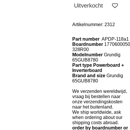
Uitverkocht
Artikelnummer:
2312
Part
n
umber
APDP-118a1
Board
number
177060005
328R00
Modelnumber
Grundig
65GUB8780
Part
type
Power
board +
Inverterboard
Bran
d
and
size
Grundig
65GUB8780
We verzenden wereldwijd,
vraag bij bestellen naar
onze verzendingskosten
naar het buitenland.
We ship worldwide, ask
when ordering about our
shipping costs abroad.
order by boardnumber or