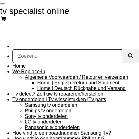
Ga
tv specialist online
direct
naar
de
hoofdinhoud
Home
We Replace4u
Algemene Voorwaarden / Retour en verzenden
Home | English Return and Shipment
Home | Deutsch Rückgabe und Versand
Tv defect? Zelf uw tv repareren/herstellen|
Tv onderdelen | Tv wisselstukken |Tv parts
Samsung tv onderdelen
Philips tv onderdelen
Sony tv onderdelen
LG tv onderdelen
Panasonic tv onderdelen
Hoe vind je een boardnummer Samsung Tv?
Hoe vindt je een boardnummer Philips tv?