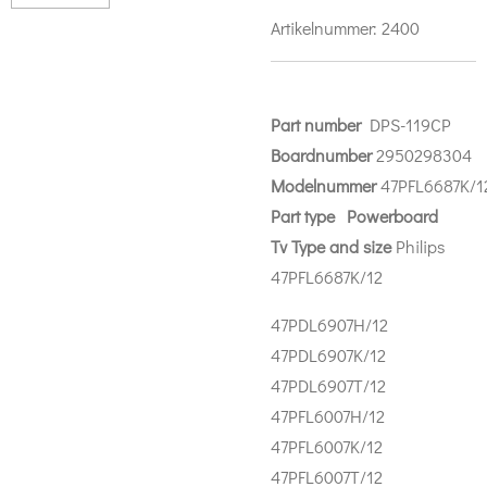
Artikelnummer:
2400
Part number
DPS-119CP
Boardnumber
2950298304
Modelnummer
47PFL6687K/1
Part
type Powerboard
Tv Type and size
Philips
47PFL6687K/12
47PDL6907H/12
47PDL6907K/12
47PDL6907T/12
47PFL6007H/12
47PFL6007K/12
47PFL6007T/12