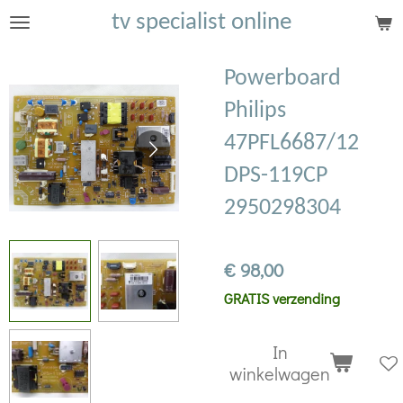
tv specialist online
Ga
direct
naar
Powerboard
de
Philips
hoofdinhoud
47PFL6687/12
DPS-119CP
2950298304
€ 98,00
GRATIS verzending
In
winkelwagen