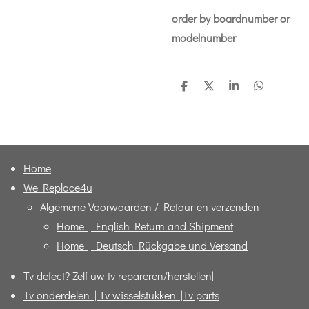
order by boardnumber or
modelnumber
D
D
S
D
e
e
h
e
l
e
a
l
e
l
r
e
n
e
n
Home
We Replace4u
Algemene Voorwaarden / Retour en verzenden
Home | English Return and Shipment
Home | Deutsch Rückgabe und Versand
Tv defect? Zelf uw tv repareren/herstellen|
Tv onderdelen | Tv wisselstukken |Tv parts