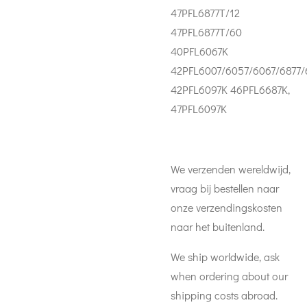
47PFL6877T/12
47PFL6877T/60
40PFL6067K
42PFL6007/6057/6067/6877/
42PFL6097K 46PFL6687K,
47PFL6097K
We verzenden wereldwijd,
vraag bij bestellen naar
onze verzendingskosten
naar het buitenland.
We ship worldwide, ask
when ordering about our
shipping costs abroad.