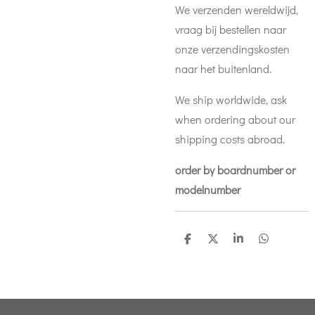
We verzenden wereldwijd,
vraag bij bestellen naar
onze verzendingskosten
naar het buitenland.
We ship worldwide, ask
when ordering about our
shipping costs abroad.
order by boardnumber or
modelnumber
D
D
S
D
e
e
h
e
l
e
a
l
e
l
r
e
n
e
n