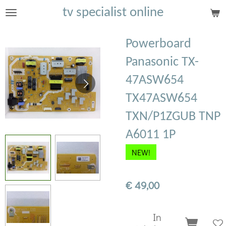
tv specialist online
Ga
direct
naar
Powerboard
de
Panasonic TX-
hoofdinhoud
47ASW654
TX47ASW654
TXN/P1ZGUB TNP
A6011 1P
NEW!
€ 49,00
In