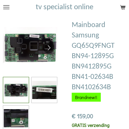
tv specialist online
Ga
direct
naar
Mainboard
de
Samsung
hoofdinhoud
GQ65Q9FNGT
BN94-12895G
BN9412895G
BN41-02634B
BN4102634B
Brandnew!!
€ 159,00
GRATIS verzending