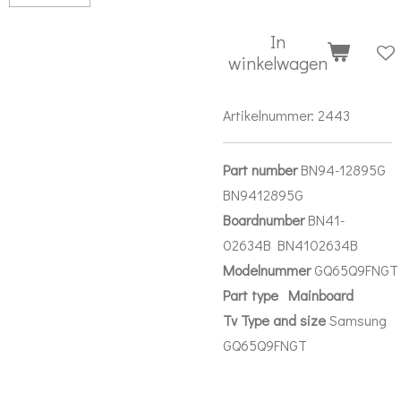
In
winkelwagen
Artikelnummer:
2443
Part number
BN94-12895G
BN9412895G
Boardnumber
BN41-
02634B BN4102634B
Modelnummer
GQ65Q9FNGT
Part
type Mainboard
Tv Type and size
Samsung
GQ65Q9FNGT