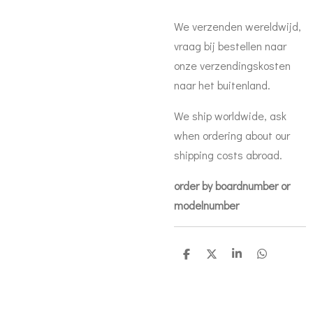
We verzenden wereldwijd,
vraag bij bestellen naar
onze verzendingskosten
naar het buitenland.
We ship worldwide, ask
when ordering about our
shipping costs abroad.
order by boardnumber or
modelnumber
D
D
S
D
e
e
h
e
l
e
a
l
e
l
r
e
n
e
n