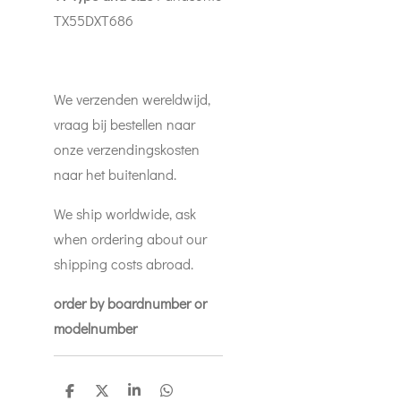
TX55DXT686
We verzenden wereldwijd,
vraag bij bestellen naar
onze verzendingskosten
naar het buitenland.
We ship worldwide, ask
when ordering about our
shipping costs abroad.
order by boardnumber or
modelnumber
D
D
S
D