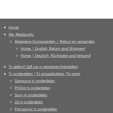
e
e
h
e
l
e
a
l
e
l
r
e
n
e
n
Home
We Replace4u
Algemene Voorwaarden / Retour en verzenden
Home | English Return and Shipment
Home | Deutsch Rückgabe und Versand
Tv defect? Zelf uw tv repareren/herstellen|
Tv onderdelen | Tv wisselstukken |Tv parts
Samsung tv onderdelen
Philips tv onderdelen
Sony tv onderdelen
LG tv onderdelen
Panasonic tv onderdelen