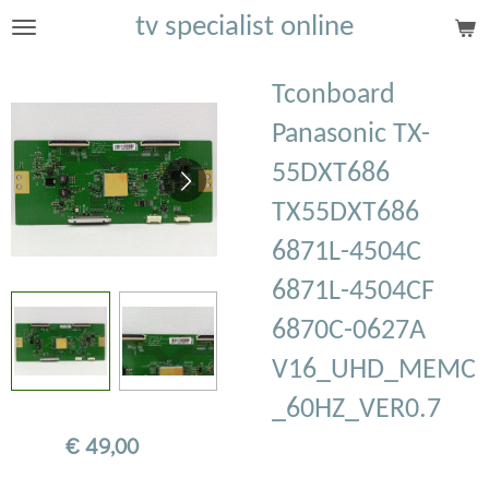
tv specialist online
Ga
direct
naar
Tconboard
de
Panasonic TX-
hoofdinhoud
55DXT686
TX55DXT686
6871L-4504C
6871L-4504CF
6870C-0627A
V16_UHD_MEMC
_60HZ_VER0.7
€ 49,00