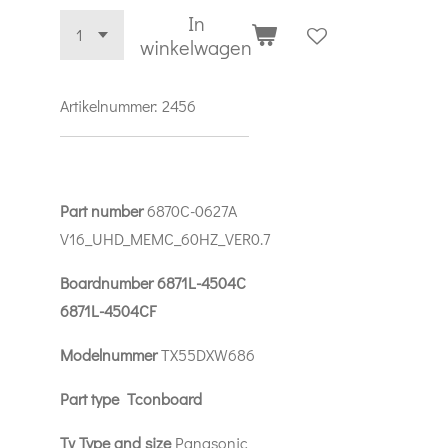
In
winkelwagen
Artikelnummer:
2456
Part number
6870C-0627A
V16_UHD_MEMC_60HZ_VER0.7
Boardnumber 6871L-4504C
6871L-4504CF
Modelnummer
TX55DXW686
Part type Tconboard
Tv Type and size
Panasonic