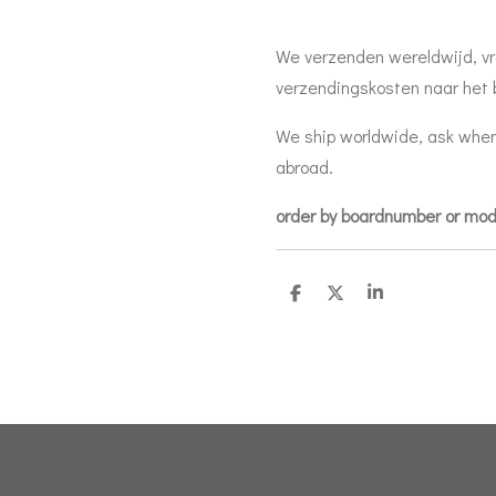
We verzenden wereldwijd, vr
verzendingskosten naar het 
We ship worldwide, ask when
abroad.
order by boardnumber or mo
D
D
S
e
e
h
l
e
a
e
l
r
n
e