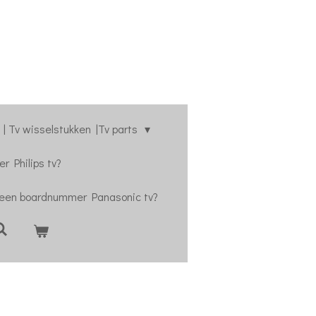
| Tv wisselstukken |Tv parts
r Philips tv?
 een boardnummer Panasonic tv?