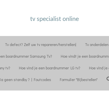
tv specialist online
Tv defect? Zelf uw tv repareren/herstellen|
Tv onderdelen 
 een boardnummer Samsung Tv?
Hoe vindt je een boardnumme
ny tv?
Hoe vind je een boardnummer LG tv?
Hoe vind je
ia geen standby ? | Foutcodes
Formulier "Bijbestellen"