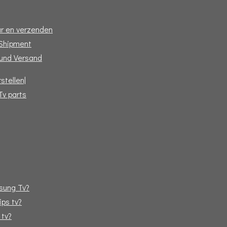
r en verzenden
 Shipment
und Versand
stellen|
Tv parts
sung Tv?
ips tv?
 tv?