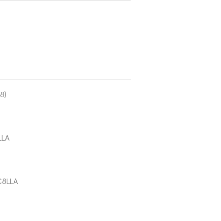
8)
LLA
C8LLA