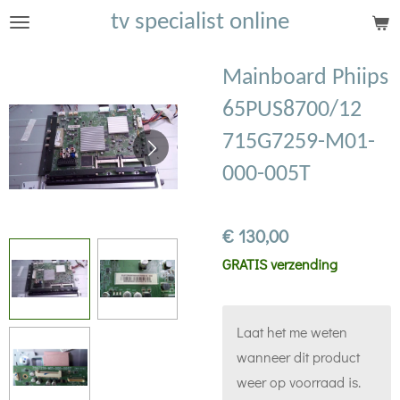
tv specialist online
Ga
direct
naar
Mainboard Phiips
de
65PUS8700/12
hoofdinhoud
715G7259-M01-
000-005T
€ 130,00
GRATIS verzending
Laat het me weten
wanneer dit product
weer op voorraad is.