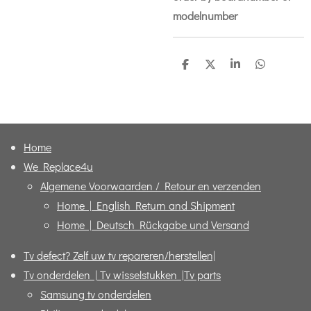
modelnumber
D
D
S
D
e
e
h
e
l
e
a
l
e
l
r
e
n
e
n
Home
We Replace4u
Algemene Voorwaarden / Retour en verzenden
Home | English Return and Shipment
Home | Deutsch Rückgabe und Versand
Tv defect? Zelf uw tv repareren/herstellen|
Tv onderdelen | Tv wisselstukken |Tv parts
Samsung tv onderdelen