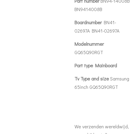
Part number
BN94-14008B
BN9414008B
Boardnumber
BN41-
02697A BN41-02697A
Modelnummer
GQ65Q90RGT
Part type Mainboard
Tv Type and size
Samsung
65inch GQ65Q90RGT
We verzenden wereldwijd,