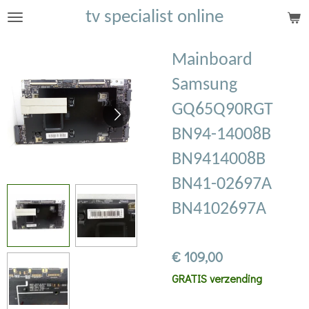
tv specialist online
Ga
direct
naar
Mainboard
de
Samsung
hoofdinhoud
GQ65Q90RGT
BN94-14008B
BN9414008B
BN41-02697A
BN4102697A
€ 109,00
GRATIS verzending