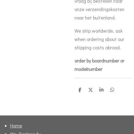
vraag bij bestellen naar
onze verzendingskosten
naar het buitenland.
We ship worldwide, ask
when ordering about our
shipping costs abroad.
order by boardnumber or
modelnumber
D
D
S
D
e
e
h
e
l
e
a
l
e
l
r
e
n
e
n
Home
We Replace4u