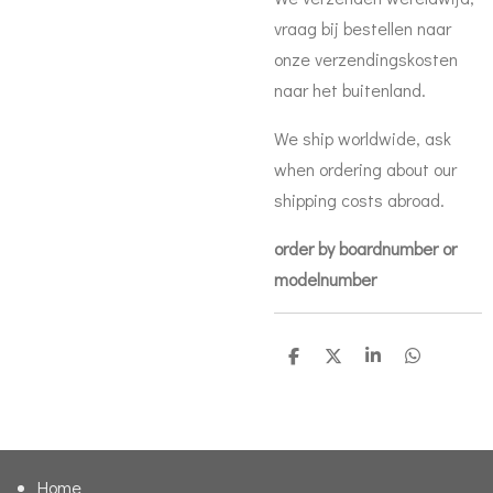
vraag bij bestellen naar
onze verzendingskosten
naar het buitenland.
We ship worldwide, ask
when ordering about our
shipping costs abroad.
order by boardnumber or
modelnumber
D
D
S
D
e
e
h
e
l
e
a
l
e
l
r
e
n
e
n
Home