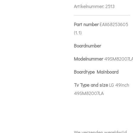
Artikelnummer:
2513
Part number
EAX68253605
(1.1)
Boardnumber
Modelnummer
49SM82007L
Boardtype Mainboard
Tv Type and size
LG 49inch
49SM82007LA
We verzenden wereldwijd,