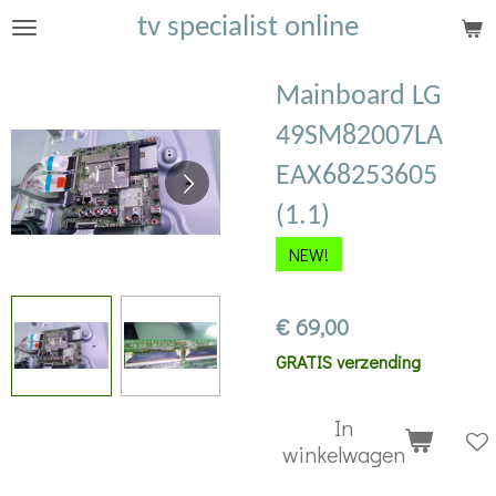
tv specialist online
Ga
direct
naar
Mainboard LG
de
49SM82007LA
hoofdinhoud
EAX68253605
(1.1)
NEW!
€ 69,00
GRATIS verzending
In
winkelwagen