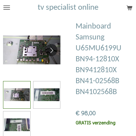
tv specialist online
Ga
direct
naar
Mainboard
de
Samsung
hoofdinhoud
U65MU6199U
BN94-12810X
BN9412810X
BN41-02568B
BN4102568B
€ 98,00
GRATIS verzending