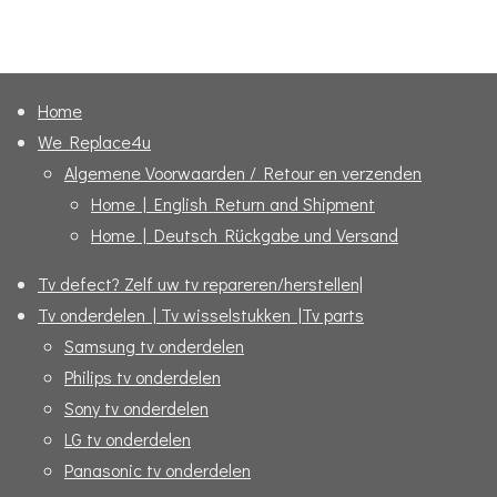
e
e
h
e
l
e
a
l
e
l
r
e
n
e
n
Home
We Replace4u
Algemene Voorwaarden / Retour en verzenden
Home | English Return and Shipment
Home | Deutsch Rückgabe und Versand
Tv defect? Zelf uw tv repareren/herstellen|
Tv onderdelen | Tv wisselstukken |Tv parts
Samsung tv onderdelen
Philips tv onderdelen
Sony tv onderdelen
LG tv onderdelen
Panasonic tv onderdelen