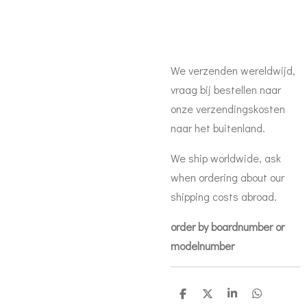
We verzenden wereldwijd,
vraag bij bestellen naar
onze verzendingskosten
naar het buitenland.
We ship worldwide, ask
when ordering about our
shipping costs abroad.
order by boardnumber or
modelnumber
D
D
S
D