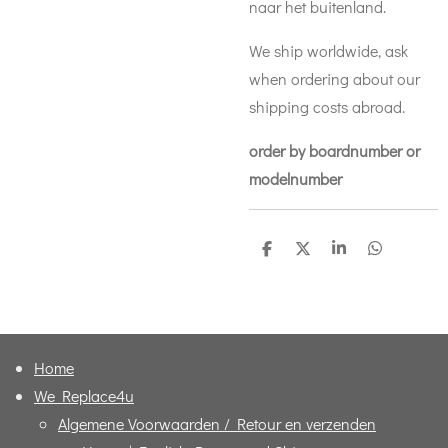
naar het buitenland.
We ship worldwide, ask
when ordering about our
shipping costs abroad.
order by boardnumber or
modelnumber
D
D
S
D
e
e
h
e
l
e
a
l
e
l
r
e
n
e
n
Home
We Replace4u
Algemene Voorwaarden / Retour en verzenden