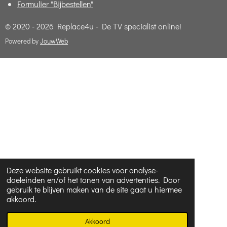
Formulier "Bijbestellen"
© 2020 - 2026 Replace4u - De TV specialist online!
Powered by
JouwWeb
Deze website gebruikt cookies voor analyse-
doeleinden en/of het tonen van advertenties. Door
gebruik te blijven maken van de site gaat u hiermee
akkoord.
Akkoord