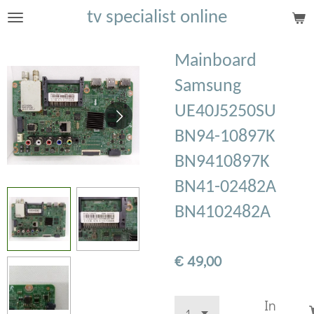
tv specialist online
Ga
direct
naar
Mainboard
de
Samsung
hoofdinhoud
UE40J5250SU
BN94-10897K
BN9410897K
BN41-02482A
BN4102482A
€ 49,00
In