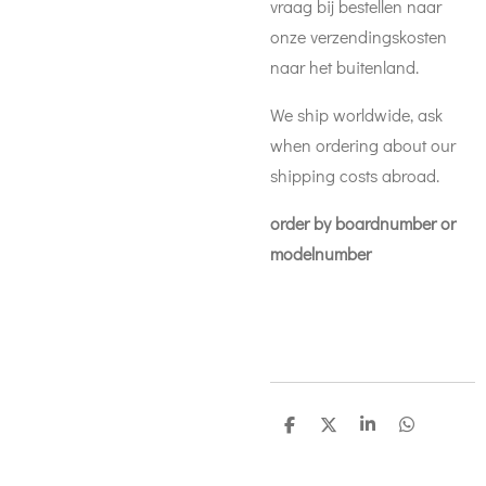
vraag bij bestellen naar
onze verzendingskosten
naar het buitenland.
We ship worldwide, ask
when ordering about our
shipping costs abroad.
order by boardnumber or
modelnumber
D
D
S
D
e
e
h
e
l
e
a
l
e
l
r
e