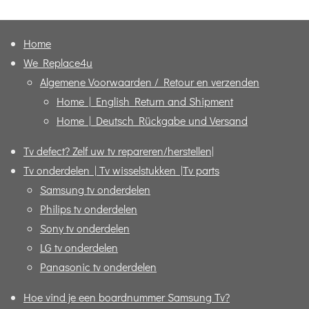
n
e
n
Home
We Replace4u
Algemene Voorwaarden / Retour en verzenden
Home | English Return and Shipment
Home | Deutsch Rückgabe und Versand
Tv defect? Zelf uw tv repareren/herstellen|
Tv onderdelen | Tv wisselstukken |Tv parts
Samsung tv onderdelen
Philips tv onderdelen
Sony tv onderdelen
LG tv onderdelen
Panasonic tv onderdelen
Hoe vind je een boardnummer Samsung Tv?