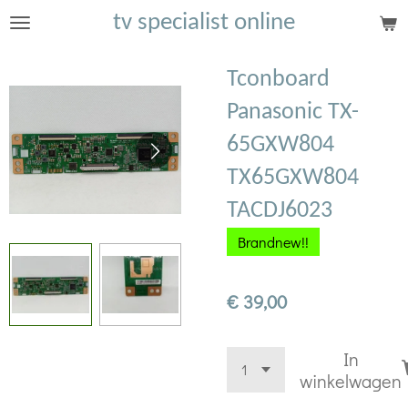
tv specialist online
Ga
direct
naar
Tconboard
de
Panasonic TX-
hoofdinhoud
65GXW804
TX65GXW804
TACDJ6023
Brandnew!!
€ 39,00
In
winkelwagen