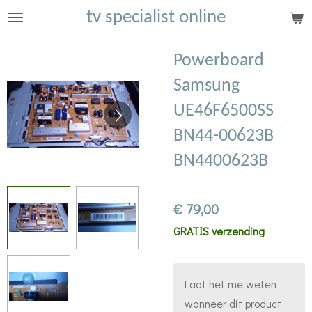
tv specialist online
Ga
direct
naar
Powerboard
de
Samsung
hoofdinhoud
UE46F6500SS
BN44-00623B
BN4400623B
€ 79,00
GRATIS verzending
Laat het me weten
wanneer dit product