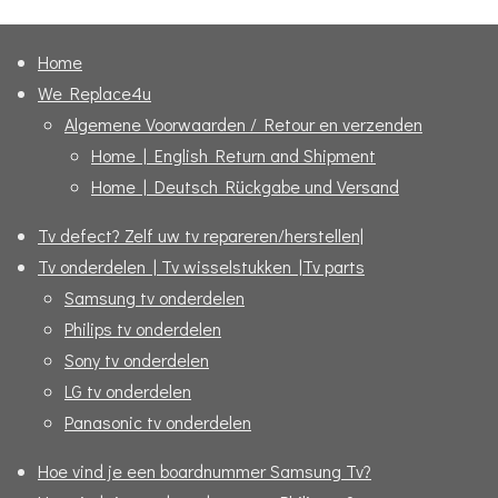
n
e
n
Home
We Replace4u
Algemene Voorwaarden / Retour en verzenden
Home | English Return and Shipment
Home | Deutsch Rückgabe und Versand
Tv defect? Zelf uw tv repareren/herstellen|
Tv onderdelen | Tv wisselstukken |Tv parts
Samsung tv onderdelen
Philips tv onderdelen
Sony tv onderdelen
LG tv onderdelen
Panasonic tv onderdelen
Hoe vind je een boardnummer Samsung Tv?