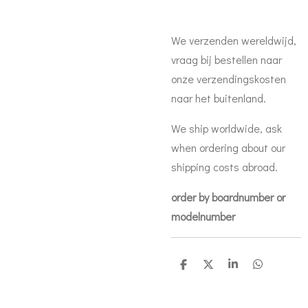
We verzenden wereldwijd,
vraag bij bestellen naar
onze verzendingskosten
naar het buitenland.
We ship worldwide, ask
when ordering about our
shipping costs abroad.
order by boardnumber or
modelnumber
D
D
S
D
e
e
h
e
l
e
a
l
e
l
r
e