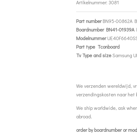
Artikelnummer:
3081
Part number
BN95-00862A 
Boardnumber BN41-01939A
Modelnummer
UE40F6640S
Part
type Tconboard
Tv Type and size
Samsung U
We verzenden wereldwijd, vr
verzendingskosten naar het 
We ship worldwide, ask when
abroad.
order by boardnumber or mo