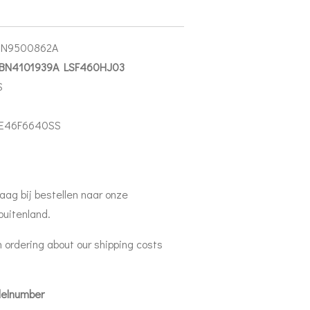
BN9500862A
 BN4101939A LSF460HJ03
S
E46F6640SS
aag bij bestellen naar onze
buitenland.
 ordering about our shipping costs
delnumber