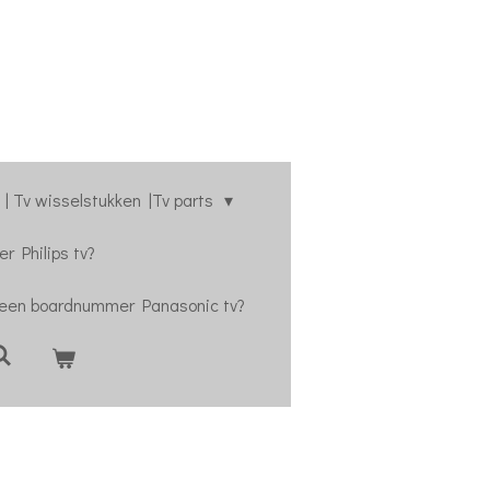
| Tv wisselstukken |Tv parts
r Philips tv?
 een boardnummer Panasonic tv?