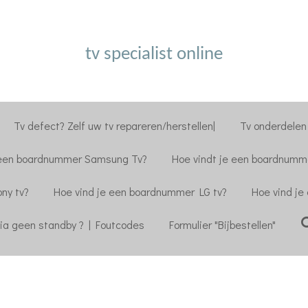
tv specialist online
Tv defect? Zelf uw tv repareren/herstellen|
Tv onderdelen 
 een boardnummer Samsung Tv?
Hoe vindt je een boardnumme
ny tv?
Hoe vind je een boardnummer LG tv?
Hoe vind je
ia geen standby ? | Foutcodes
Formulier "Bijbestellen"