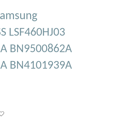
Samsung
S LSF460HJ03
2A BN9500862A
9A BN4101939A