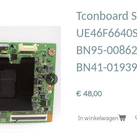
Tconboard 
UE46F6640S
BN95-0086
BN41-0193
€ 48,00
In winkelwagen