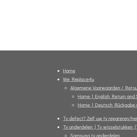
Home
We Replace4u
Algemene Voorwaarden / Retou
Home | English Return and
Home | Deutsch Rückgabe 
Tv defect? Zelf uw tv repareren/her
Tv onderdelen | Tv wisselstukken |
Samsung tv onderdelen