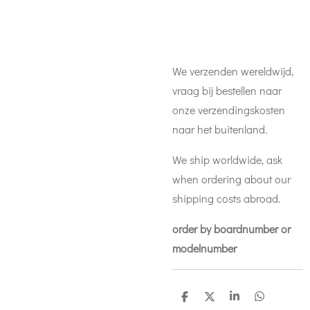
We verzenden wereldwijd,
vraag bij bestellen naar
onze verzendingskosten
naar het buitenland.
We ship worldwide, ask
when ordering about our
shipping costs abroad.
order by boardnumber or
modelnumber
D
D
S
D