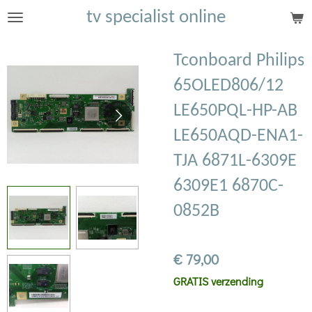
tv specialist online
Ga
direct
naar
Tconboard Philips
de
65OLED806/12
hoofdinhoud
LE650PQL-HP-AB
LE650AQD-ENA1-
TJA 6871L-6309E
6309E1 6870C-
0852B
€ 79,00
GRATIS verzending