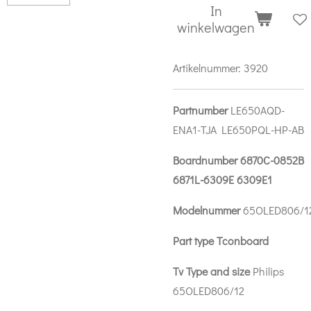
In
winkelwagen
Artikelnummer:
3920
Partnumber
LE650AQD-
ENA1-TJA LE650PQL-HP-AB
Boardnumber 6870C-0852B
6871L-6309E 6309E1
Modelnummer
65OLED806/1
Part type Tconboard
Tv Type and size
Philips
65OLED806/12