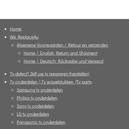
e
e
h
e
l
e
a
l
e
l
r
e
n
e
n
Home
We Replace4u
Algemene Voorwaarden / Retour en verzenden
Home | English Return and Shipment
Home | Deutsch Rückgabe und Versand
Tv defect? Zelf uw tv repareren/herstellen|
Tv onderdelen | Tv wisselstukken |Tv parts
Samsung tv onderdelen
Philips tv onderdelen
Sony tv onderdelen
LG tv onderdelen
Panasonic tv onderdelen