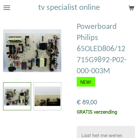
tv specialist online
Ga
direct
naar
Powerboard
de
Philips
hoofdinhoud
65OLED806/12
715G9892-P02-
000-003M
NEW!
€ 89,00
GRATIS verzending
Laat het me weten