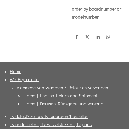
order by boardnumber or
modelnumber
D
D
S
D
e
e
h
e
l
e
a
l
e
l
r
e
n
e
n
Home
We Replace4u
Algemene Voorwaarden / Retour en verzenden
Home | English Return and Shipment
Home | Deutsch Rückgabe und Versand
Tv defect? Zelf uw tv repareren/herstellen|
Tv onderdelen | Tv wisselstukken |Tv parts