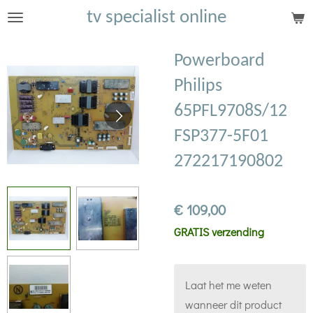
tv specialist online
Ga
direct
naar
Powerboard
de
Philips
hoofdinhoud
65PFL9708S/12
FSP377-5F01
272217190802
€ 109,00
GRATIS verzending
Laat het me weten
wanneer dit product