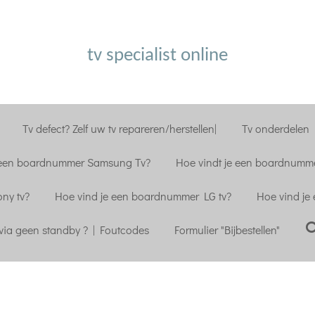
tv specialist online
Tv defect? Zelf uw tv repareren/herstellen|
Tv onderdelen |
 een boardnummer Samsung Tv?
Hoe vindt je een boardnumme
ny tv?
Hoe vind je een boardnummer LG tv?
Hoe vind je
ia geen standby ? | Foutcodes
Formulier "Bijbestellen"