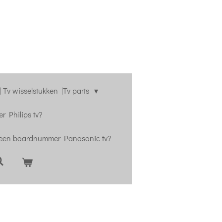
 Tv wisselstukken |Tv parts
r Philips tv?
 een boardnummer Panasonic tv?