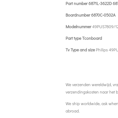
Part number 6871L-3622D 68
Boardnumber 6870C-0502A
Modelnummer
49PUS7809/1
Part type Tconboard
Tv Type and size
Philips 49P
We verzenden wereldwijd, vra
verzendingskosten naar het b
We ship worldwide, ask when
abroad.