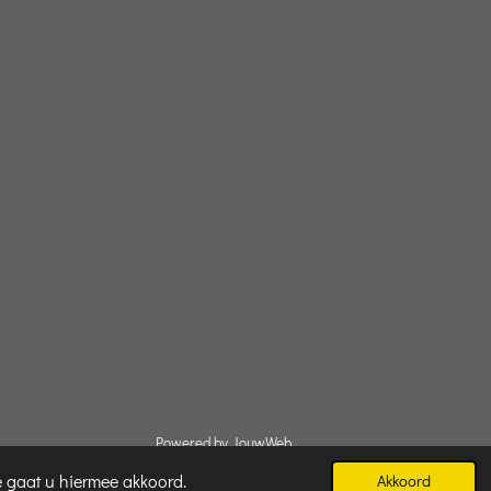
Powered by
JouwWeb
e gaat u hiermee akkoord.
Akkoord