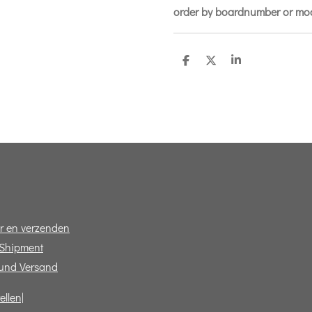
order by boardnumber or m
D
D
S
e
e
h
l
e
a
e
l
r
n
e
r en verzenden
 Shipment
und Versand
ellen|