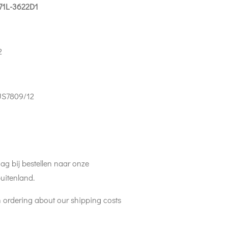
71L-3622D1
2
US7809/12
ag bij bestellen naar onze
uitenland.
 ordering about our shipping costs