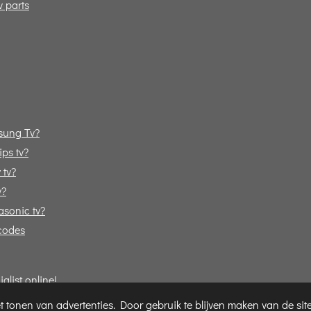
v parts
sung Tv?
ps tv?
 tv?
v?
sonic tv?
codes
list online!
 tonen van advertenties. Door gebruik te blijven maken van de sit