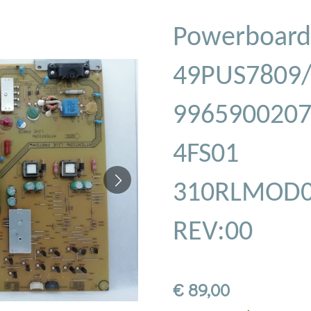
Powerboard 
49PUS7809
9965900207
4FS01
310RLMOD0
REV:00
€ 89,00