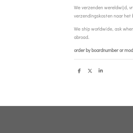
We verzenden wereldwijd, vr
verzendingskosten naar het 
We ship worldwide, ask when
abroad.
order by boardnumber or mo
D
D
S
e
e
h
l
e
a
e
l
r
n
e