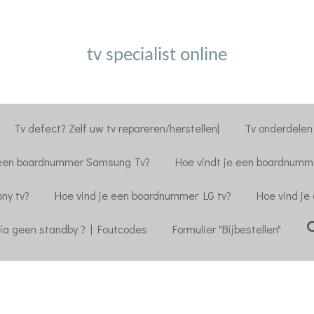
tv specialist online
Tv defect? Zelf uw tv repareren/herstellen|
Tv onderdelen 
 een boardnummer Samsung Tv?
Hoe vindt je een boardnumme
ny tv?
Hoe vind je een boardnummer LG tv?
Hoe vind je
ia geen standby ? | Foutcodes
Formulier "Bijbestellen"