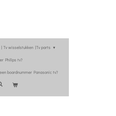
| Tv wisselstukken |Tv parts
r Philips tv?
 een boardnummer Panasonic tv?