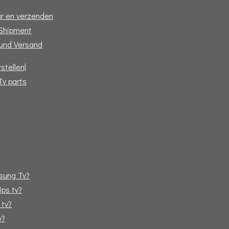
r en verzenden
 Shipment
und Versand
stellen|
Tv parts
sung Tv?
ips tv?
 tv?
v?